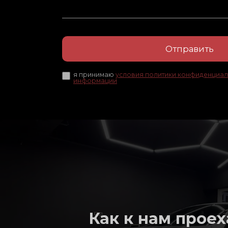
Отправить
я принимаю
условия политики конфиденциал
информации
Как к нам проех