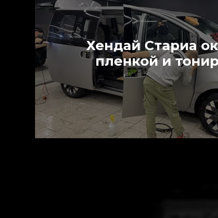
Хендай Стариа о
пленкой и тони