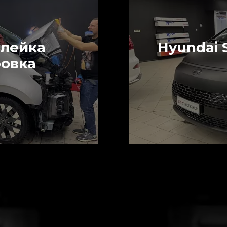
клейка
Hyundai 
ровка