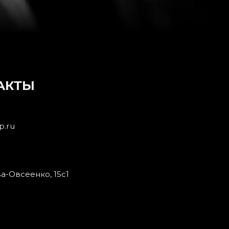
АКТЫ
p.ru
ва-Овсеенко, 15с1