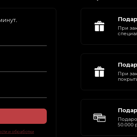
Подар
минут.
При зак
специа
Подар
При за
покрыт
Подар
Подароч
50.000 
сти и обработки