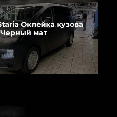
Staria Оклейка кузова
Черный мат