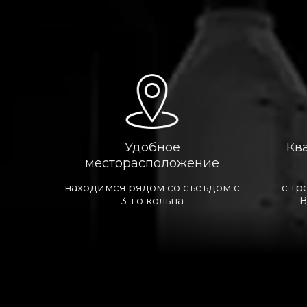
Удобное
Кв
месторасположение
находимся рядом со съеъдом с
с тр
3-го кольца
В