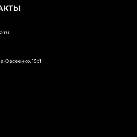
АКТЫ
p.ru
ва-Овсеенко, 15с1